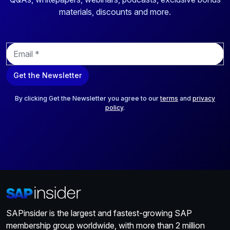
materials, discounts and more.
E
m
a
Get the Newsletter
i
l
*
By clicking Get the Newsletter you agree to our
terms
and
privacy
policy
.
SAPinsider is the largest and fastest-growing SAP
membership group worldwide, with more than 2 million